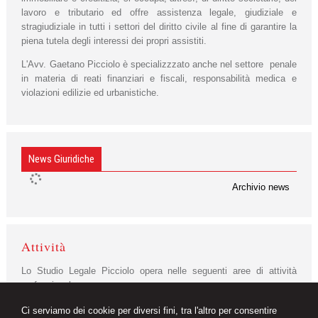
lavoro e tributario ed offre assistenza legale, giudiziale e
stragiudiziale in tutti i settori del diritto civile al fine di garantire la
piena tutela degli interessi dei propri assistiti.
L'Avv. Gaetano Picciolo è specializzzato anche nel settore penale
in materia di reati finanziari e fiscali, responsabilità medica e
violazioni edilizie ed urbanistiche.
News Giuridiche
Archivio news
Attività
Lo Studio Legale Picciolo opera nelle seguenti aree di attività
professionale:
leader in ambito di contrattualistica e mediazione immobiliare e
Ci serviamo dei cookie per diversi fini, tra l'altro per consentire