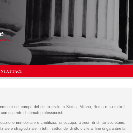
e
NERS
NTATTACI
emente nel campo del diritto civile in Sicilia, Milano, Roma e su tutto il
con una rete di stimati professionisti.
iazione immobiliare e creditizia, si occupa, altresì, di diritto societario,
ale e stragiudiziale in tutti i settori del diritto civile al fine di garantire la