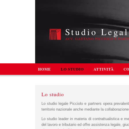
Studio Legal
AVV. GAETANO PICCIOLO E PART
HOME
LO STUDIO
ATTIVITÀ
CO
Lo studio
Lo studio legale Picciolo e partners opera prevalent
territorio nazionale anche mediante la collaborazione 
Lo studio leader in materia di contrattualistica e med
del lavoro e tributario ed offre assistenza legale, giudizi