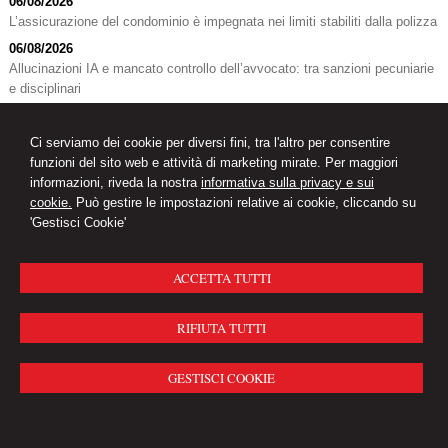
06/08/2026
L’assicurazione del condominio è impegnata nei limiti stabiliti dalla polizza
06/08/2026
Allucinazioni IA e mancato controllo dell’avvocato: tra sanzioni pecuniarie
e disciplinari
Ci serviamo dei cookie per diversi fini, tra l'altro per consentire
Studio Legale
funzioni del sito web e attività di marketing mirate. Per maggiori
Viale S. Martino, 116 -
Messina
98123
,
ME
Avv. Gaetano Picciolo e Partners
informazioni, riveda la nostra
informativa sulla privacy e sui
Tel.
090 671043
cookie.
Può gestire le impostazioni relative ai cookie, cliccando su
© 2026 Copyright Studio Gaetano Picciolo. Tutti i diritti riservati | P.IVA
'Gestisci Cookie'
01976000834 |
Gestisci Cookie
-
Sitemap
-
Privacy
-
Cookie Policy
-
Credits
ACCETTA TUTTI
RIFIUTA TUTTI
GESTISCI COOKIE