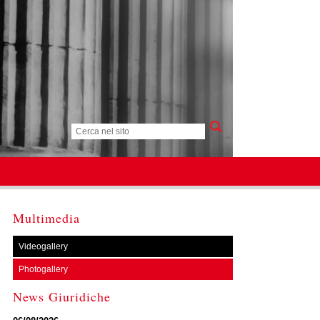
Multimedia
Videogallery
Photogallery
News Giuridiche