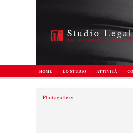
Studio Legal
AVV. GAETANO PICCIOLO E PART
HOME
LO STUDIO
ATTIVITÀ
CO
Photogallery