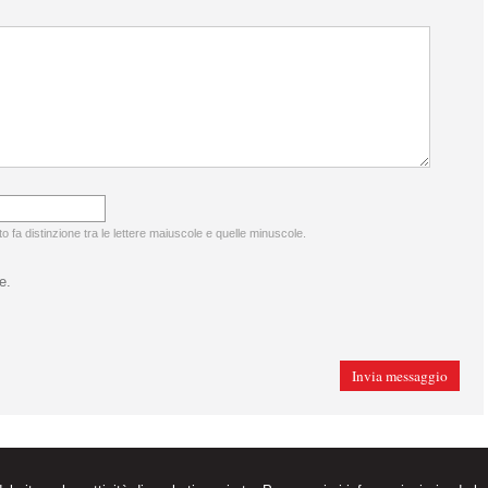
to fa distinzione tra le lettere maiuscole e quelle minuscole.
e.
Messina
98123
,
ME