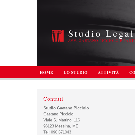
Studio Legal
AVV. GAETANO PICCIOLO E PART
HOME
LO STUDIO
ATTIVITÀ
CO
Contatti
Studio Gaetano Picciolo
Gaetano Picciolo
Viale S. Martino, 116
98123
Messina
,
ME
Tel:
090 671043