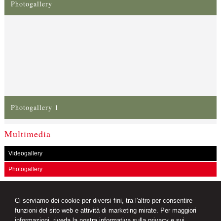
Photogallery
Photogallery 1
Multimedia
Videogallery
Photogallery
News Giuridiche
Ci serviamo dei cookie per diversi fini, tra l'altro per consentire
09/08/2026
funzioni del sito web e attività di marketing mirate. Per maggiori
L'AI che hai spento non è sparita
informazioni, riveda la nostra
informativa sulla privacy e sui