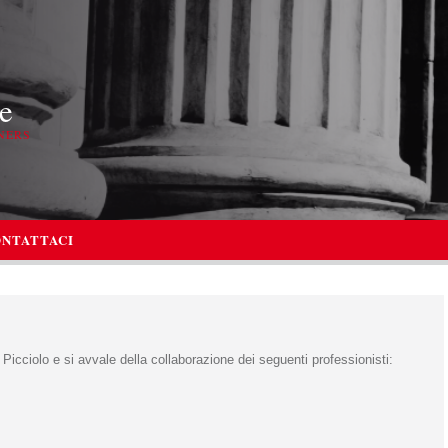
e
NERS
NTATTACI
 Picciolo e si avvale della collaborazione dei seguenti professionisti: