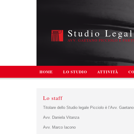
Studio Legal
AVV. GAETANO PICCIOLO E PART
HOME
LO STUDIO
ATTIVITÀ
CO
Lo staff
Titolare dello Studio legale Picciolo è l’Avv. Gaetano
Avv. Daniela Vitanza
Avv. Marco Iacono